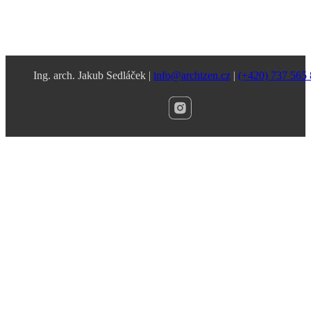
Ing. arch. Jakub Sedláček |
info@archizen.cz
|
(+420) 737 565