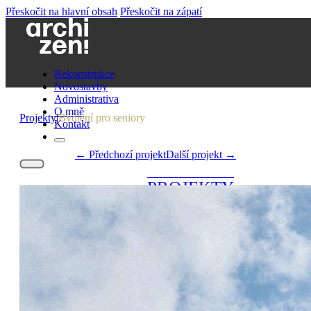
Přeskočit na hlavní obsah
Přeskočit na zápatí
Rekonstrukce
Novostavby
Administrativa
O mně
Projekty
|
Bydlení pro seniory
Kontakt
← Předchozí projekt
Další projekt →
PROJEKTY
SPOLUPRÁCE
O MNĚ
KONTAKT