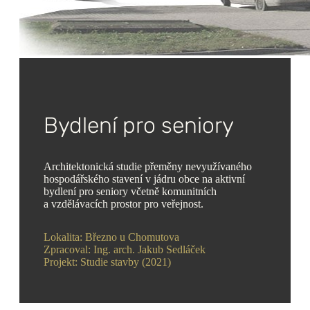
Bydlení pro seniory
Architektonická studie přeměny nevyužívaného
hospodářského stavení v jádru obce na aktivní
bydlení pro seniory včetně komunitních
a vzdělávacích prostor pro veřejnost.
Lokalita: Březno u Chomutova
Zpracoval: Ing. arch. Jakub Sedláček
Projekt: Studie stavby (2021)